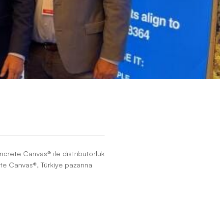
n üreticisi Concrete Canvas® ile distribütörlük
f sunan Concrete Canvas®, Türkiye pazarına