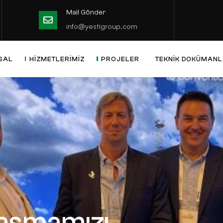
Mail Gönder
3
info@yestigroup.com
URUMSAL
HIZMETLERIMIZ
PROJELER
TEKNI
s®