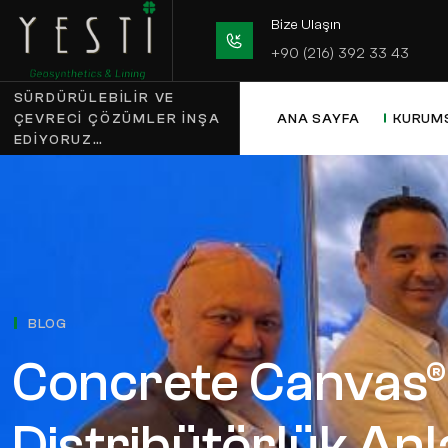
Bize Ulaşın
+90 (216) 392 33 4
SÜRDÜRÜLEBILIR VE
ÇEVRECI ÇÖZÜMLER INŞA
ANA SAYFA
K
EDIYORUZ…
BLOG
Concrete Canva