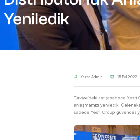
Distribütörlük 
Yeniledik
Yazar
Admin
15 E
Türkiye’deki satışı sadec
anlaşmamızı yeniledik. Ge
sadece Yesti Group güven